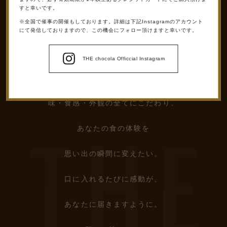
すと幸いです。
※全国で催事の開催もしております。詳細は下記Instagramのアカウント
にて発信しておりますので、この機会にフォロー頂けますと幸いです。
ABOUT
THE chocola Officcial Instagram
味・食感・外観の全てにこだわり、
あなたの食の体験を
思い出の瞬間に変えたい。
口に入れるたびに感動が、
ABOUT
あなたに届きますように。
PRODUCTS