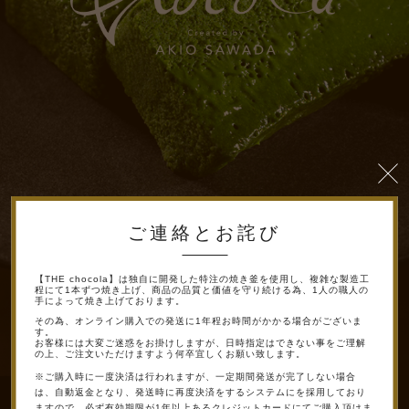
ご連絡とお詫び
【THE chocola】は独自に開発した特注の焼き釜を使用し、複雑な製造工
FOLLOW ME
程にて1本ずつ焼き上げ、商品の品質と価値を守り続ける為、1人の職人の
手によって焼き上げております。
その為、オンライン購入での発送に1年程お時間がかかる場合がございま
す。
お客様には大変ご迷惑をお掛けしますが、日時指定はできない事をご理解
の上、ご注文いただけますよう何卒宜しくお願い致します。
※ご購入時に一度決済は行われますが、一定期間発送が完了しない場合
は、自動返金となり、発送時に再度決済をするシステムにを採用しており
ますので、必ず有効期限が1年以上あるクレジットカードにてご購入頂けま