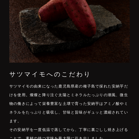
サツマイモへのこだわり
サツマイモの由来になった鹿児島県産の種子島で採れた安納芋だ
けを使用。燦燦と降り注ぐ太陽とミネラルたっぷりの潮風、微生
物の働きによって栄養豊富な土壌で育った安納芋はアミノ酸やミ
ネラルをたっぷりと吸収し、甘味と旨味がギュッと濃縮されてい
ます。
その安納芋を一度低温で蒸してから、丁寧に裏ごしし焼き上げる
ことで、素材の持つ甘味を最大限に引き出しました。